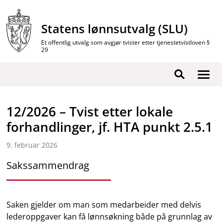
Hopp
til
Statens lønnsutvalg (SLU)
innhold
Et offentlig utvalg som avgjør tvister etter tjenestetvistloven §
29
Vis
Søk
/
skjul
12/2026 – Tvist etter lokale
men
forhandlinger, jf. HTA punkt 2.5.1
9. februar 2026
Sakssammendrag
Saken gjelder om man som medarbeider med delvis
lederoppgaver kan få lønnsøkning både på grunnlag av